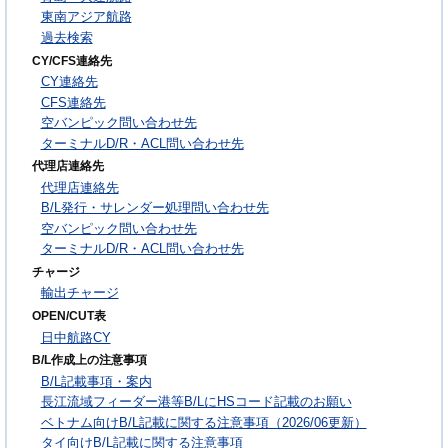
東南アジア航路
過去検索
CY/CFS連絡先
CY連絡先
CFS連絡先
空バンピック問い合わせ先
ターミナルD/R・ACL問い合わせ先
代理店連絡先
代理店連絡先
B/L発行・サレンダー処理問い合わせ先
空バンピック問い合わせ先
ターミナルD/R・ACL問い合わせ先
チャージ
輸出チャージ
OPEN/CUT表
日中航路CY
B/L作成上の注意事項
B/L記載事項・案内
長江流域フィーダー港等B/LにHSコード記載のお願い
ベトナム向けB/L記載に関する注意事項（2026/06更新）
タイ向けB/L記載に関する注意事項