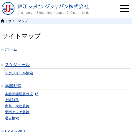
サイトマップ
サイトマップ
ホーム
スケジュール
スケジュール検索
本船動静
本船動静運航状況
上海航路
青島・大連航路
東南アジア航路
過去検索
E-SERVICE