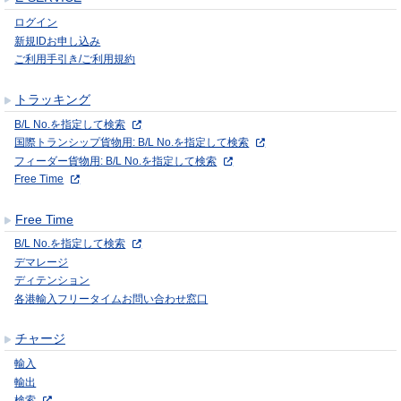
ログイン
新規IDお申し込み
ご利用手引き/ご利用規約
トラッキング
B/L No.を指定して検索
国際トランシップ貨物用: B/L No.を指定して検索
フィーダー貨物用: B/L No.を指定して検索
Free Time
Free Time
B/L No.を指定して検索
デマレージ
ディテンション
各港輸入フリータイムお問い合わせ窓口
チャージ
輸入
輸出
検索