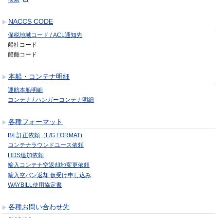
NACCS CODE
保税地域コード / ACL通知先
船社コード
船舶コード
本船・コンテナ明細
運航本船明細
コンテナ / ハンガーコンテナ明細
各種フォーマット
B/L訂正依頼（L/G FORMAT)
コンテナラウンドユース依頼
HDS追加依頼
輸入コンテナ空返却地変更依頼
輸入空バン返却 仮受け申し込み
WAYBILL使用協定書
各種お問い合わせ先