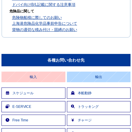
ドバイ向けB/L記載に関する注意事項
危険品に関して
危険物船積に際してのお願い
上海港危険品化学品事前申告について
貨物の適切な積み付け・固縛のお願い
各種お問い合わせ先
輸入
輸出
スケジュール
本船動静
E-SERVICE
トラッキング
Free Time
チャージ