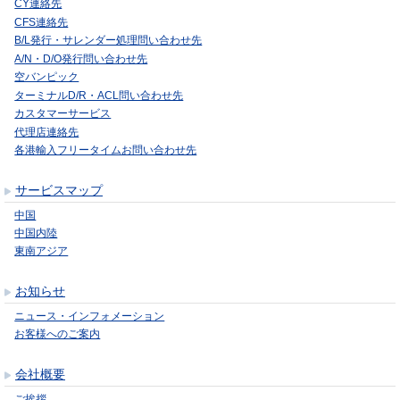
CY連絡先
CFS連絡先
B/L発行・サレンダー処理問い合わせ先
A/N・D/O発行問い合わせ先
空バンピック
ターミナルD/R・ACL問い合わせ先
カスタマーサービス
代理店連絡先
各港輸入フリータイムお問い合わせ先
サービスマップ
中国
中国内陸
東南アジア
お知らせ
ニュース・インフォメーション
お客様へのご案内
会社概要
ご挨拶