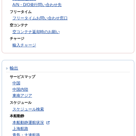
A/N・D/O発行問い合わせ先
フリータイム
フリータイムお問い合わせ窓口
空コンテナ
空コンテナ返却時のお願い
チャージ
輸入チャージ
輸出
サービスマップ
中国
中国内陸
東南アジア
スケジュール
スケジュール検索
本船動静
本船動静運航状況
上海航路
青島・大連航路