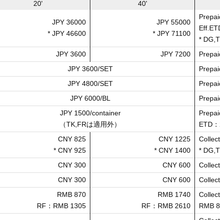
20'
40'
Prepai
JPY 36000
JPY 55000
Eff.ET
* JPY 46600
* JPY 71100
* DG,
JPY 3600
JPY 7200
Prep
JPY 3600/SET
Prepai
JPY 4800/SET
Prepai
JPY 6000/BL
Prepai
JPY 1500/container
Prepai
（TK,FRは適用外）
ETD
CNY 825
CNY 1225
Collect
* CNY 925
* CNY 1400
* DG,
CNY 300
CNY 600
Collect
CNY 300
CNY 600
Coll
RMB 870
RMB 1740
Collect
RF：RMB 1305
RF：RMB 2610
RMB 