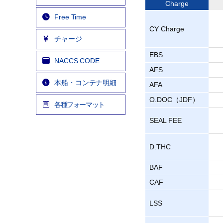
Charge
Free Time
CY Charge
チャージ
EBS
NACCS CODE
AFS
本船・コンテナ明細
AFA
O.DOC（JDF）
各種フォーマット
SEAL FEE
D.THC
BAF
CAF
LSS