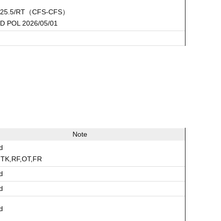
125.5/RT（CFS-CFS）
TD POL 2026/05/01
Note
d
,TK,RF,OT,FR
d
d
d