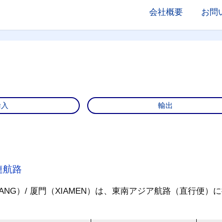
会社概要
お問
輸入
輸出
連航路
GANG）/ 厦門（XIAMEN）は、東南アジア航路（直行便）