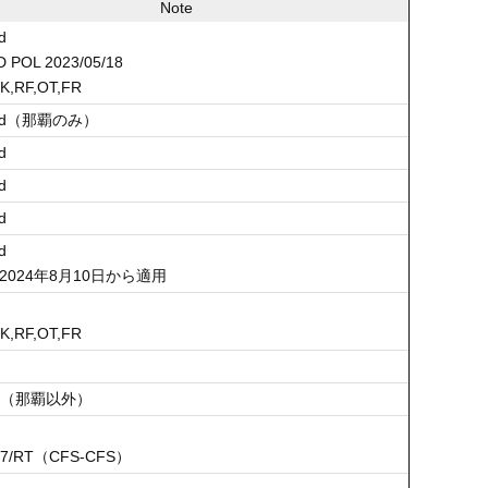
Note
d
D POL 2023/05/18
TK,RF,OT,FR
aid（那覇のみ）
d
d
d
d
：2024年8月10日から適用
TK,RF,OT,FR
ect（那覇以外）
87/RT（CFS-CFS）