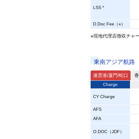
LSS *
D.Doc Fee（※）
※現地代理店徴収チャ
東南アジア航路
連雲港/厦門/蛇口
香
Charge
CY Charge
AFS
AFA
O.DOC（JDF）