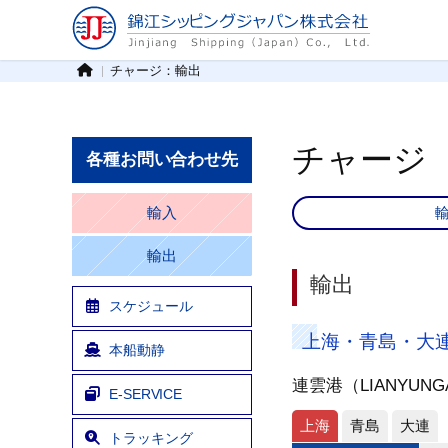
チャージ：輸出
チャージ
各種お問い合わせ先
輸入
輸出
輸出
スケジュール
上海・青島・大
本船動静
連雲港（LIANYUN
E-SERVICE
上海
青島
大連
トラッキング