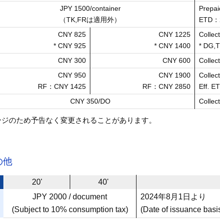
JPY 1500/container
Prepai
（TK,FRは適用外）
ETD
CNY 825
CNY 1225
Collect
* CNY 925
* CNY 1400
* DG,
CNY 300
CNY 600
Collect
CNY 950
CNY 1900
Collect
RF：CNY 1425
RF：CNY 2850
Eff. E
CNY 350/DO
Collect
ージのため予告なく変更されることがあります。
の他
20'
40'
JPY 2000 / document
2024年8月1日より
(Subject to 10% consumption tax)
(Date of issuance basi